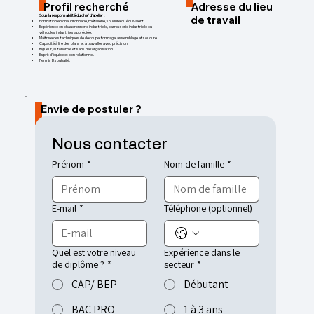
Profil recherché
Adresse du lieu
Sous la responsabilité du chef d'atelier :
de travail
Formation en chaudronnerie, métallerie, soudure ou équivalent.
Expérience en chaudronnerie industrielle, carrosserie industrielle ou
véhicules industriels appréciée.
Maîtrise des techniques de découpe, formage, assemblage et soudure.
Capacité à lire des plans et à travailler avec précision.
Rigueur, autonomie et sens de l'organisation.
Esprit d'équipe et bon relationnel.
Permis B souhaité.
Envie de postuler ?
Nous contacter
Prénom
*
Nom de famille
*
E-mail
*
Téléphone (optionnel)
Quel est votre niveau
Expérience dans le
de diplôme ?
*
secteur
*
CAP/ BEP
Débutant
BAC PRO
1 à 3 ans